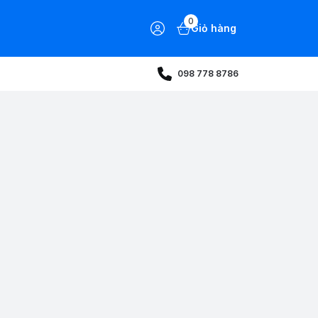
0
Giỏ hàng
098 778 8786