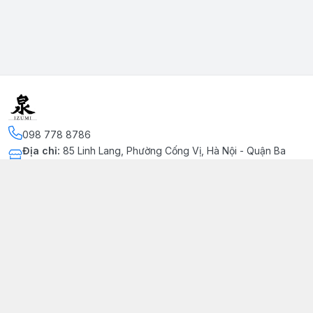
098 778 8786
Địa chỉ
:
85 Linh Lang, Phường Cống Vị, Hà Nội - Quận Ba
Đình
Kết nối
https://www.facebook.com/profile.php?
id=100091002215511&mibextid=LQQJ4d
093 620 7332
Giới thiệu
© 2026
omiyage