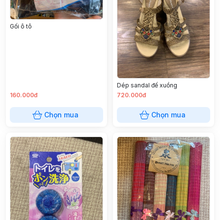
Gối ô tô
Dép sandal đế xuồng
160.000đ
720.000đ
Chọn mua
Chọn mua