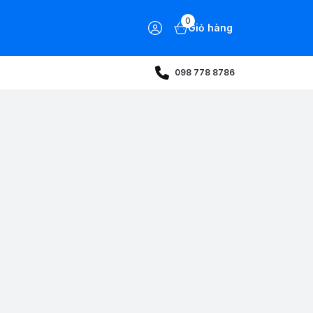
0
Giỏ hàng
098 778 8786