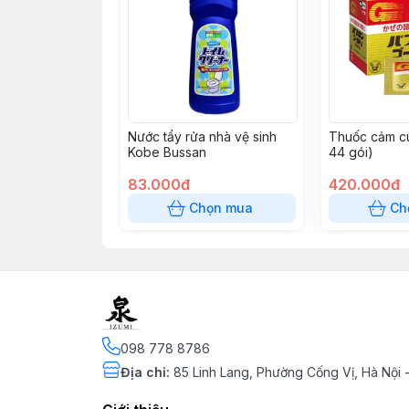
Nước tẩy rửa nhà vệ sinh
Thuốc cảm c
Kobe Bussan
44 gói)
83.000đ
420.000đ
Chọn mua
Ch
098 778 8786
Địa chỉ
:
85 Linh Lang, Phường Cống Vị, Hà Nội 