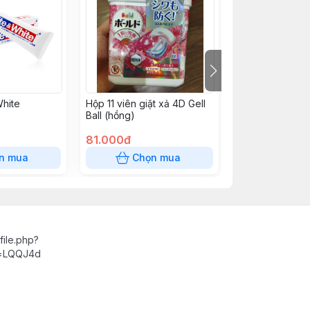
hite
Hộp 11 viên giặt xả 4D Gell
Hộp hút ẩm Kok
Ball (hồng)
Nhật bản
81.000đ
78.000đ
n mua
Chọn mua
Chọn
ile.php?
d=LQQJ4d