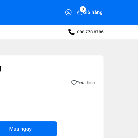
0
Giỏ hàng
098 778 8786
d
Yêu thích
Mua ngay