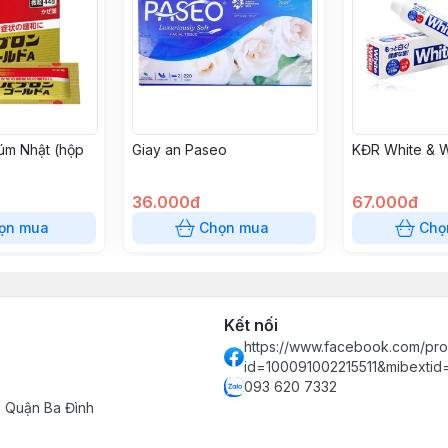
úm Nhật (hộp
Giay an Paseo
KĐR White & W
36.000đ
67.000đ
ọn mua
Chọn mua
Chọ
Kết nối
https://www.facebook.com/prof
id=100091002215511&mibexti
093 620 7332
- Quận Ba Đình