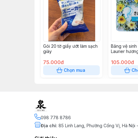
Gói 20 tờ giấy ướt làm sạch
Băng vệ sinh
giày
Laurier hươn
75.000đ
105.000đ
Chọn mua
Ch
098 778 8786
Địa chỉ
:
85 Linh Lang, Phường Cống Vị, Hà Nội 