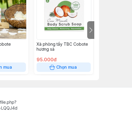
Cobote
Xà phòng tẩy TBC Cobote
BCS Durex Jea
hương sả
95.000đ
82.000đ
n mua
Chọn mua
Chọn
ile.php?
d=LQQJ4d