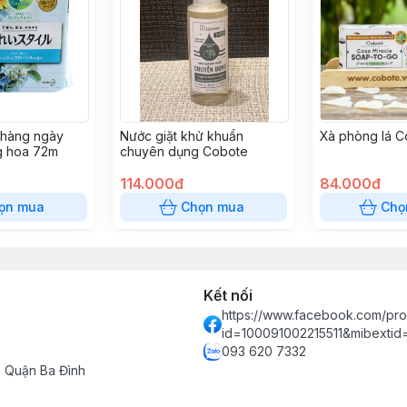
 hàng ngày
Nước giặt khử khuẩn
Xà phòng lá 
g hoa 72m
chuyên dụng Cobote
114.000đ
84.000đ
ọn mua
Chọn mua
Chọ
Kết nối
https://www.facebook.com/prof
id=100091002215511&mibexti
093 620 7332
- Quận Ba Đình