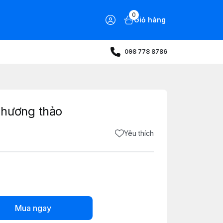
0
Giỏ hàng
098 778 8786
 hương thảo
Yêu thích
Mua ngay