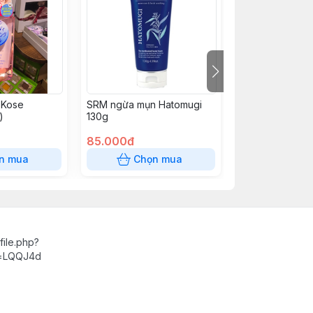
 Kose
SRM ngừa mụn Hatomugi
Nước tẩy trang
)
130g
500ml
85.000đ
153.000đ
n mua
Chọn mua
Chọn
ile.php?
d=LQQJ4d