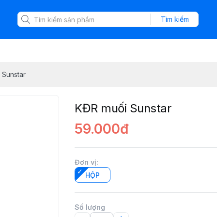
Tìm kiếm
 Sunstar
KĐR muối Sunstar
59.000đ
Đơn vị
:
HỘP
Số lượng