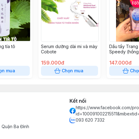
g tía tô
Serum dưỡng dài mi và mày
Dầu tẩy Trang
Cobote
Speedy (hồng
159.000đ
147.000đ
ọn mua
Chọn mua
Chọ
Kết nối
https://www.facebook.com/prof
id=100091002215511&mibexti
093 620 7332
- Quận Ba Đình