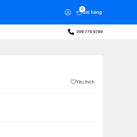
0
Giỏ hàng
098 778 8786
Yêu thích