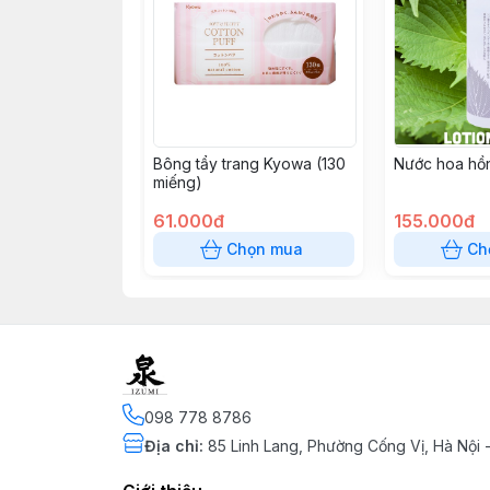
Bông tẩy trang Kyowa (130
Nước hoa hồn
miếng)
61.000đ
155.000đ
Chọn mua
Ch
098 778 8786
Địa chỉ
:
85 Linh Lang, Phường Cống Vị, Hà Nội 