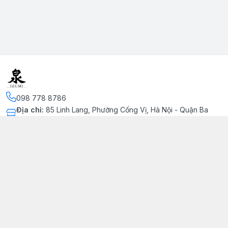
098 778 8786
Địa chỉ
:
85 Linh Lang, Phường Cống Vị, Hà Nội - Quận Ba
Đình
Kết nối
https://www.facebook.com/profile.php?
id=100091002215511&mibextid=LQQJ4d
093 620 7332
Giới thiệu
© 2026
omiyage