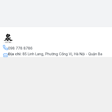
098 778 8786
Địa chỉ
:
85 Linh Lang, Phường Cống Vị, Hà Nội - Quận Ba
Đình
Kết nối
https://www.facebook.com/profile.php?
id=100091002215511&mibextid=LQQJ4d
093 620 7332
Giới thiệu
© 2026
omiyage