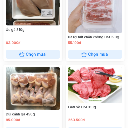
Ức gà 310g
Ba rọi hút chân không CM 190g
63.000đ
55.100đ
Chọn mua
Chọn mua
Lưỡi bò CM 310g
Đùi cánh gà 450g
85.000đ
263.500đ