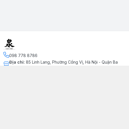
098 778 8786
Địa chỉ
:
85 Linh Lang, Phường Cống Vị, Hà Nội - Quận Ba
Đình
Kết nối
https://www.facebook.com/profile.php?
id=100091002215511&mibextid=LQQJ4d
093 620 7332
Giới thiệu
© 2026
omiyage