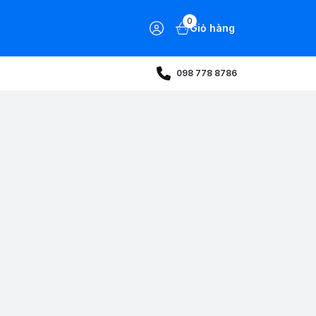
0
Giỏ hàng
098 778 8786