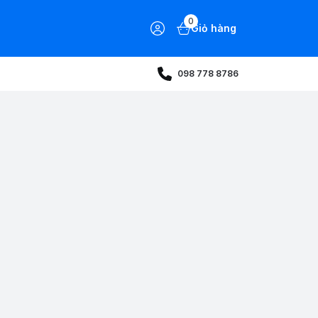
0
Giỏ hàng
098 778 8786