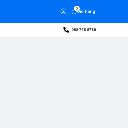
0
Giỏ hàng
098 778 8786