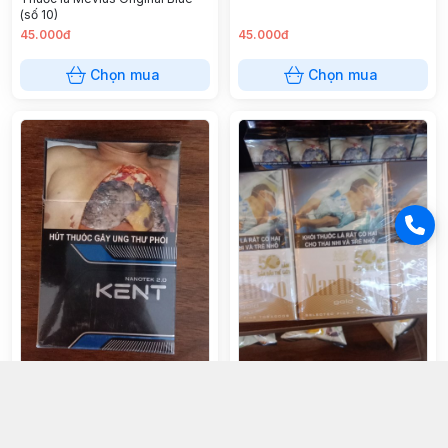
(số 10)
45.000đ
45.000đ
Chọn mua
Chọn mua
Thuốc lá Marlboro gold (trắng)
Thuốc lá Kent đen Nano
40.000đ
35.000đ
Chọn mua
Chọn mua