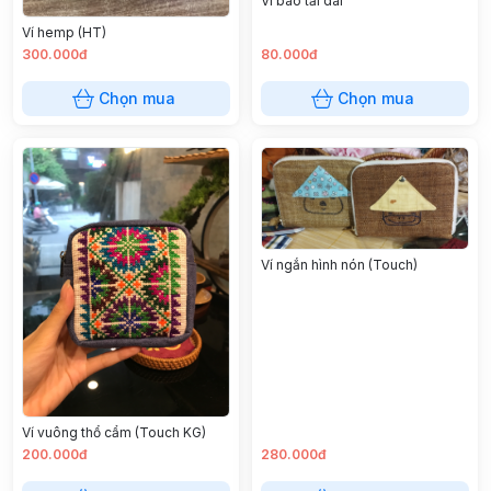
Ví bao tải dài
Ví hemp (HT)
300.000đ
80.000đ
Chọn mua
Chọn mua
Ví ngắn hình nón (Touch)
Ví vuông thổ cẩm (Touch KG)
200.000đ
280.000đ