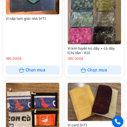
Ví nắp tam giác nhỏ (HT)
Ví kim tuyến ko dây + có dây
(Chị Vân - KG)
185.000đ
195.000đ
Chọn mua
Chọn mua
Ví card (HT)