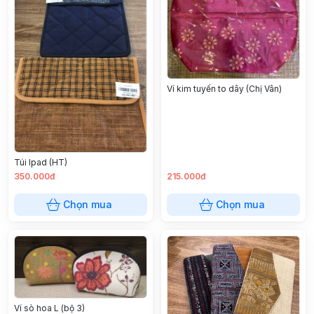
Ví kim tuyến to dây (Chị Vân)
Túi Ipad (HT)
350.000đ
215.000đ
Chọn mua
Chọn mua
Ví sò hoa L (bộ 3)