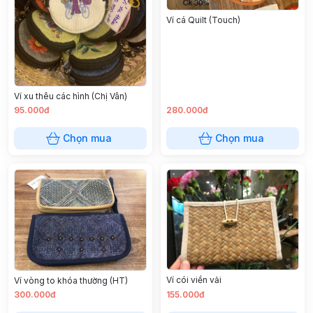
Ví cá Quilt (Touch)
Ví xu thêu các hình (Chị Vân)
95.000đ
280.000đ
Chọn mua
Chọn mua
Ví cói viền vải
Ví vòng to khóa thường (HT)
300.000đ
155.000đ