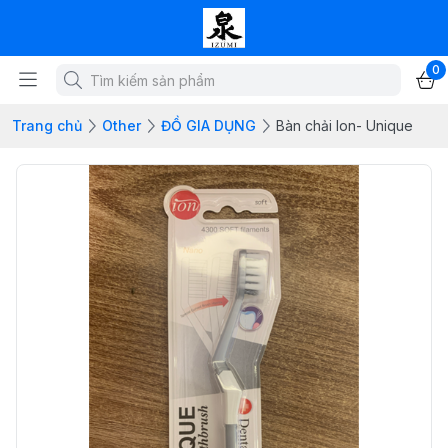
0
Trang chủ
Other
ĐỒ GIA DỤNG
Bàn chải Ion- Unique