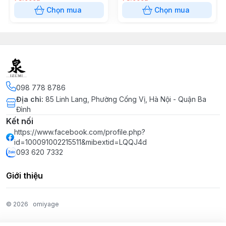
Chọn mua
Chọn mua
098 778 8786
Địa chỉ
:
85 Linh Lang, Phường Cống Vị, Hà Nội - Quận Ba
Đình
Kết nối
https://www.facebook.com/profile.php?
id=100091002215511&mibextid=LQQJ4d
093 620 7332
Giới thiệu
© 2026
omiyage