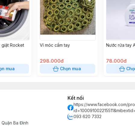
 giặt Rocket
Ví móc cầm tay
Nước rửa tay 
298.000đ
78.000đ
ọn mua
Chọn mua
Chọ
Kết nối
https://www.facebook.com/prof
id=100091002215511&mibexti
093 620 7332
- Quận Ba Đình