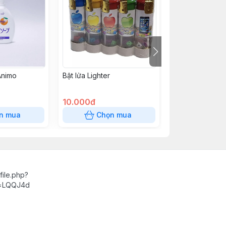
Animo
Bật lửa Lighter
Nước tẩy quần 
10.000đ
90.000đ
n mua
Chọn mua
Chọn
ile.php?
d=LQQJ4d