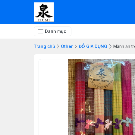
Danh mục
Trang chủ
Other
ĐỒ GIA DỤNG
Mành ăn tre