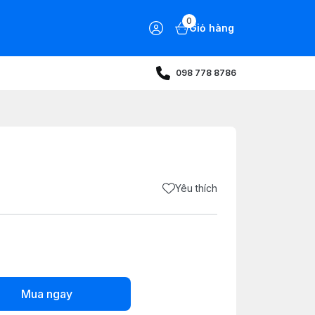
0
Giỏ hàng
098 778 8786
Yêu thích
Mua ngay