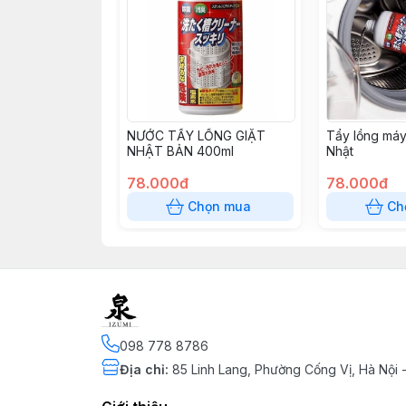
NƯỚC TẨY LỒNG GIẶT
Tẩy lồng máy
NHẬT BẢN 400ml
Nhật
78.000đ
78.000đ
Chọn mua
Ch
098 778 8786
Địa chỉ
:
85 Linh Lang, Phường Cống Vị, Hà Nội 