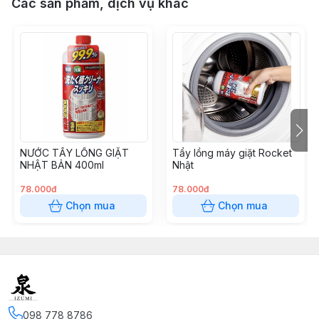
Các sản phẩm, dịch vụ khác
NƯỚC TẨY LỒNG GIẶT
Tẩy lồng máy giặt Rocket
NHẬT BẢN 400ml
Nhật
78.000đ
78.000đ
Chọn mua
Chọn mua
098 778 8786