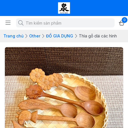
0
Trang chủ
Other
ĐỒ GIA DỤNG
Thìa gỗ dài các hình